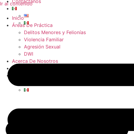
Contáctanos
Ir al contenido
Inicio
Áreas De Práctica
Delitos Menores y Felionías
Violencia Familiar
Agresión Sexual
DWI
Acerca De Nosotros
Contáctanos