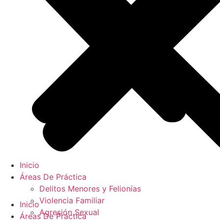
Inicio
Áreas De Práctica
Delitos Menores y Felionías
Violencia Familiar
Inicio
Agresión Sexual
Áreas De Práctica